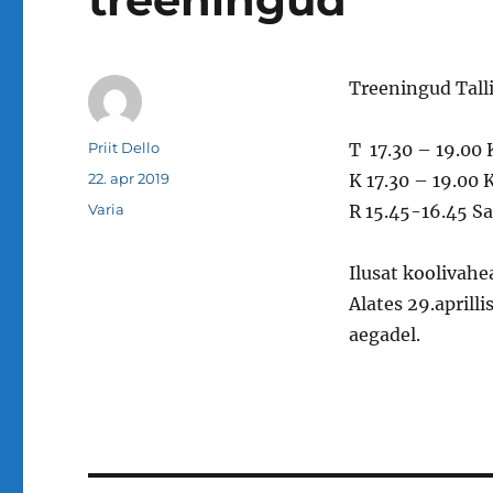
Treeningud Tall
Autor
Priit Dello
T 17.30 – 19.00
Postitatud
22. apr 2019
K 17.30 – 19.00
Rubriigid
Varia
R 15.45-16.45 Sa
Ilusat koolivahe
Alates 29.aprill
aegadel.