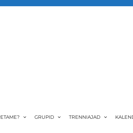
udokan
PETAME?
GRUPID
TRENNIAJAD
KALEN