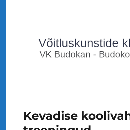
Kevadise kooliva
treeningud