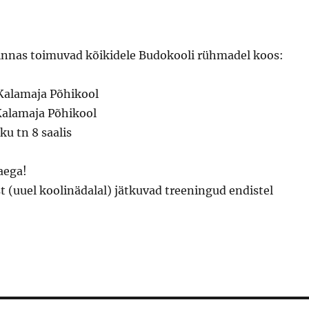
innas toimuvad kõikidele Budokooli rühmadel koos:
 Kalamaja Põhikool
 Kalamaja Põhikool
ku tn 8 saalis
aega!
ist (uuel koolinädalal) jätkuvad treeningud endistel