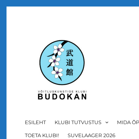
Budokool
Võitluskunstide klubi B
ESILEHT
KLUBI TUTVUSTUS
MIDA Õ
TOETA KLUBI!
SUVELAAGER 2026