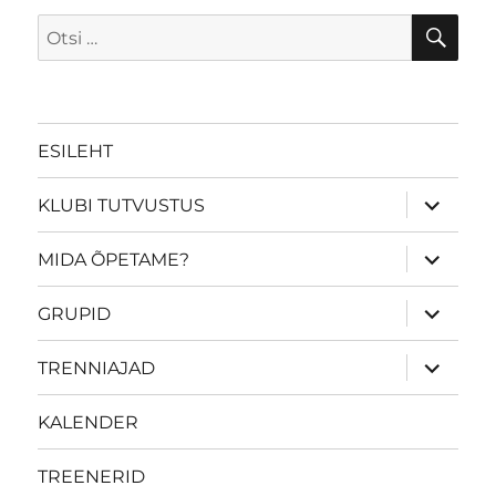
OTS
Otsi:
ESILEHT
laienda
KLUBI TUTVUSTUS
alamme
laienda
MIDA ÕPETAME?
alamme
laienda
GRUPID
alamme
laienda
TRENNIAJAD
alamme
KALENDER
TREENERID