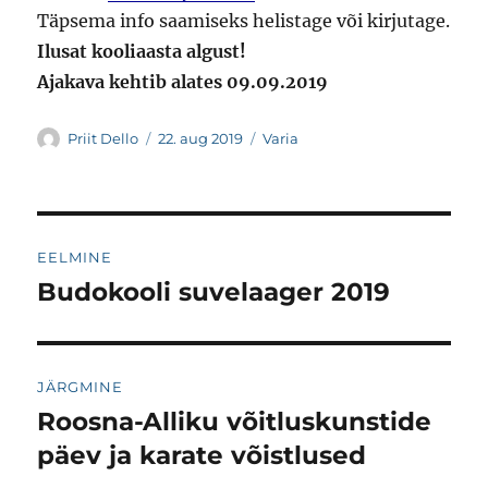
Täpsema info saamiseks helistage või kirjutage.
Ilusat kooliaasta algust!
Ajakava kehtib alates 09.09.2019
Autor
Postitatud
Rubriigid
Priit Dello
22. aug 2019
Varia
Navigeerimine
EELMINE
Budokooli suvelaager 2019
Eelmine
postitus:
JÄRGMINE
Roosna-Alliku võitluskunstide
Järgmine
postitus:
päev ja karate võistlused