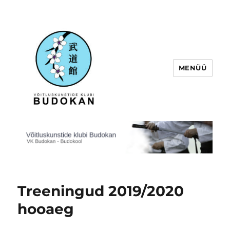
MENÜÜ
Võitluskunstide klubi Budokan
Treeningud 2019/2020
hooaeg