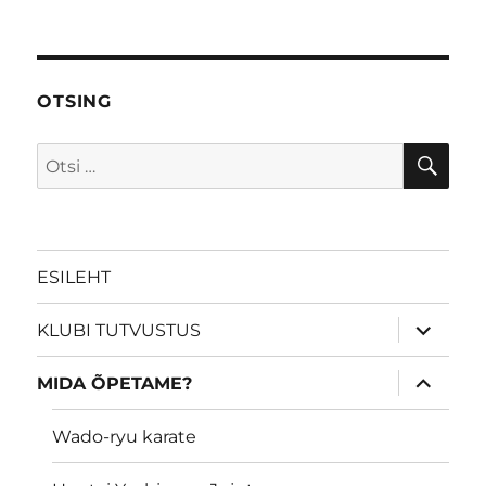
OTSING
OTS
Otsi:
ESILEHT
laienda
KLUBI TUTVUSTUS
alamme
laienda
MIDA ÕPETAME?
alamme
Wado-ryu karate