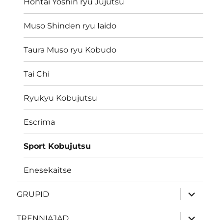
Hontai Yoshin ryu Jujutsu
Muso Shinden ryu Iaido
Taura Muso ryu Kobudo
Tai Chi
Ryukyu Kobujutsu
Escrima
Sport Kobujutsu
Enesekaitse
laienda
GRUPID
alamme
laienda
TRENNIAJAD