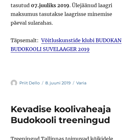
tasutud
07.juuliks 2019
. Ülejäänud laagri
maksumus tasutakse laagrisse minemise
päeval sularahas.
Täpsemalt:
Võitluskunstide klubi BUDOKAN
BUDOKOOLI SUVELAAGER 2019
Autor
Postitatud
Rubriigid
Priit Dello
8. juuni 2019
Varia
Kevadise koolivaheaja
Budokooli treeningud
Treeningud Tallinnas toimuvad kõikidele