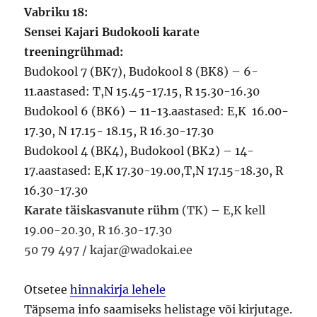
Vabriku 18:
Sensei Kajari Budokooli karate
treeningrühmad:
Budokool 7 (BK7), Budokool 8 (BK8) – 6-
11.aastased: T,N 15.45-17.15, R 15.30-16.30
Budokool 6 (BK6) – 11-13.aastased: E,K 16.00-
17.30, N 17.15- 18.15, R 16.30-17.30
Budokool 4 (BK4), Budokool (BK2) – 14-
17.aastased: E,K 17.30-19.00,T,N 17.15-18.30, R
16.30-17.30
Karate täiskasvanute rühm
(TK) – E,K kell
19.00-20.30, R 16.30-17.30
50 79 497 / kajar@wadokai.ee
Otsetee
hinnakirja lehele
Täpsema info saamiseks helistage või kirjutage.