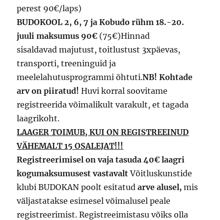
perest 90€/laps)
BUDOKOOL 2, 6, 7 ja Kobudo rühm 18.-20.
juuli maksumus
90€
(75€)Hinnad
sisaldavad majutust, toitlustust 3xpäevas,
transporti, treeninguid ja
meelelahutusprogrammi õhtuti.
NB! Kohtade
arv on piiratud!
Huvi korral soovitame
registreerida võimalikult varakult, et tagada
laagrikoht.
LAAGER TOIMUB, KUI ON REGISTREEINUD
VÄHEMALT 15 OSALEJAT!!!
Registreerimisel on vaja tasuda 40€ laagri
kogumaksumusest vastavalt
Võitluskunstide
klubi BUDOKAN poolt esitatud
arve alusel,
mis
väljastatakse esimesel võimalusel peale
registreerimist. Registreeimistasu võiks olla