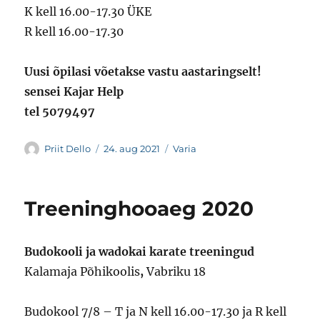
K kell 16.00-17.30 ÜKE
R kell 16.00-17.30
Uusi õpilasi võetakse vastu aastaringselt!
sensei Kajar Help
tel 5079497
Autor
Postitatud
Rubriigid
Priit Dello
24. aug 2021
Varia
Treeninghooaeg 2020
Budokooli ja wadokai karate treeningud
Kalamaja Põhikoolis
,
Vabriku 18
Budokool 7/8 – T ja N kell 16.00-17.30 ja R kell