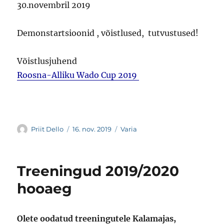
30.novembril 2019
Demonstartsioonid , võistlused, tutvustused!
Võistlusjuhend
Roosna-Alliku Wado Cup 2019
Autor
Postitatud
Rubriigid
Priit Dello
16. nov. 2019
Varia
Treeningud 2019/2020
hooaeg
Olete oodatud treeningutele Kalamajas,