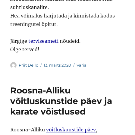
suhtluskanalite.
Hea võimalus harjutada ja kinnistada kodus
treeningutel õpitut.
Järgige
terviseameti
nõudeid.
Olge terved!
Autor
Postitatud
Rubriigid
Priit Dello
13. märts 2020
Varia
Roosna-Alliku
võitluskunstide päev ja
karate võistlused
Roosna-Alliku
võitluskunstide päev
,