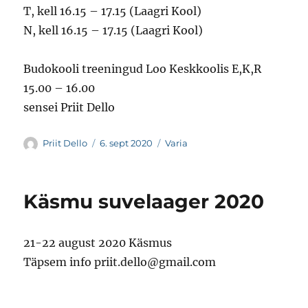
T, kell 16.15 – 17.15 (Laagri Kool)
N, kell 16.15 – 17.15 (Laagri Kool)
Budokooli treeningud Loo Keskkoolis E,K,R
15.00 – 16.00
sensei Priit Dello
Autor
Postitatud
Rubriigid
Priit Dello
6. sept 2020
Varia
Käsmu suvelaager 2020
21-22 august 2020 Käsmus
Täpsem info priit.dello@gmail.com