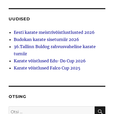
MIN
GMI
E LK
NE
LK
UUDISED
Eesti karate meistrivõistlustlusted 2026
Budokan karate siseturniir 2026
36.Tallinn Buldog rahvusvaheline karate
turniir
Karate võistlused Edu-Do Cup 2026
Karate võistlused Falco Cup 2025
OTSING
OTS
Otsi: