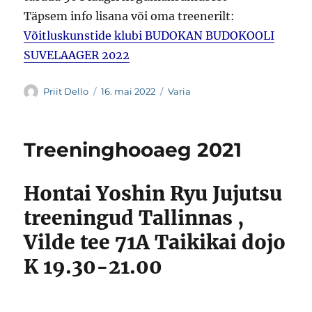
Täpsem info lisana või oma treenerilt:
Võitluskunstide klubi BUDOKAN BUDOKOOLI
SUVELAAGER 2022
Autor
Postitatud
Rubriigid
Priit Dello
16. mai 2022
Varia
Treeninghooaeg 2021
Hontai Yoshin Ryu Jujutsu
treeningud Tallinnas ,
Vilde tee 71A Taikikai dojo
K 19.30-21.00