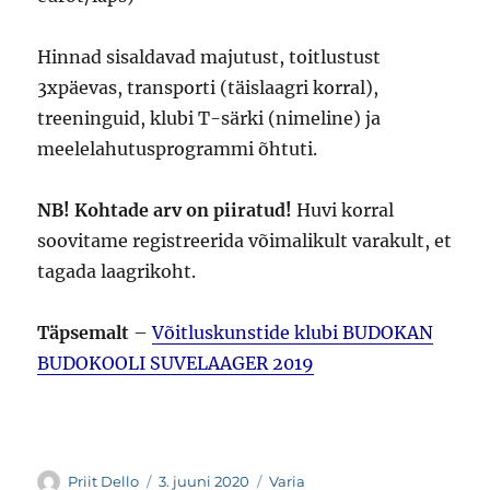
Hinnad sisaldavad majutust, toitlustust
3xpäevas, transporti (täislaagri korral),
treeninguid, klubi T-särki (nimeline) ja
meelelahutusprogrammi õhtuti.
NB! Kohtade arv on piiratud!
Huvi korral
soovitame registreerida võimalikult varakult, et
tagada laagrikoht.
Täpsemalt
–
Võitluskunstide klubi BUDOKAN
BUDOKOOLI SUVELAAGER 2019
Autor
Postitatud
Rubriigid
Priit Dello
3. juuni 2020
Varia