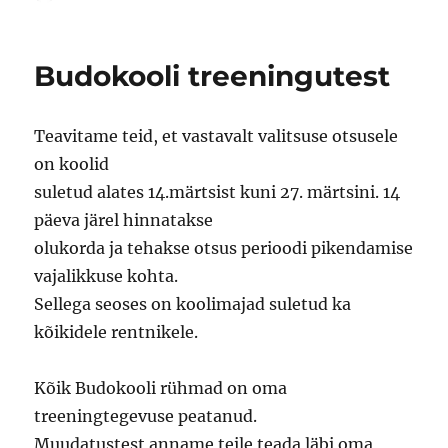
Budokooli treeningutest
Teavitame teid, et vastavalt valitsuse otsusele
on koolid
suletud alates 14.märtsist kuni 27. märtsini. 14
päeva järel hinnatakse
olukorda ja tehakse otsus perioodi pikendamise
vajalikkuse kohta.
Sellega seoses on koolimajad suletud ka
kõikidele rentnikele.
Kõik Budokooli rühmad on oma
treeningtegevuse peatanud.
Muudatustest anname teile teada läbi oma