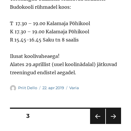
Budokooli rühmadel koos:
T 17.30 – 19.00 Kalamaja Põhikool
K 17.30 – 19.00 Kalamaja Põhikool
R 15.45-16.45 Saku tn 8 saalis
Ilusat koolivaheaega!
Alates 29.aprillist (uuel koolinädalal) jätkuvad
treeningud endistel aegadel.
Autor
Postitatud
Rubriigid
Priit Dello
22. apr 2019
Varia
Postituste
LEHT
3
EEL
JÄR
leheküljendus