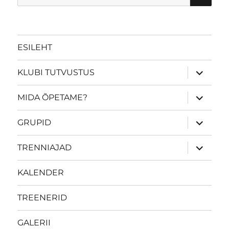
ESILEHT
laienda
KLUBI TUTVUSTUS
alamme
laienda
MIDA ÕPETAME?
alamme
laienda
GRUPID
alamme
laienda
TRENNIAJAD
alamme
KALENDER
TREENERID
GALERII