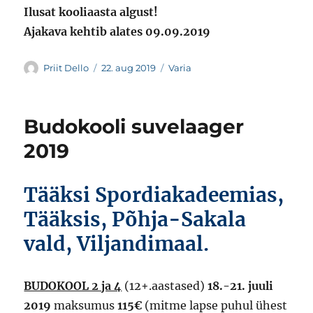
Ilusat kooliaasta algust!
Ajakava kehtib alates 09.09.2019
Autor
Postitatud
Rubriigid
Priit Dello
22. aug 2019
Varia
Budokooli suvelaager
2019
Tääksi Spordiakadeemias,
Tääksis, Põhja-Sakala
vald, Viljandimaal.
BUDOKOOL 2 ja 4
(12+.aastased)
18.-21. juuli
2019
maksumus
115€
(mitme lapse puhul ühest