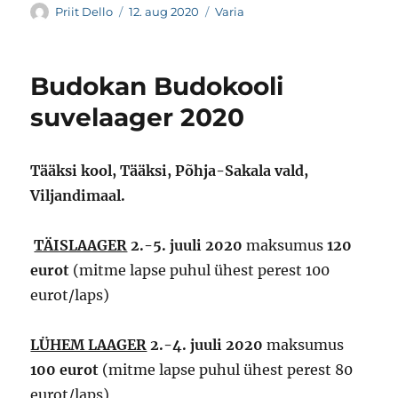
Autor
Postitatud
Rubriigid
Priit Dello
12. aug 2020
Varia
Budokan Budokooli
suvelaager 2020
Tääksi kool, Tääksi, Põhja-Sakala vald,
Viljandimaal.
TÄISLAAGER
2.-5. juuli 2020
maksumus
120
eurot
(mitme lapse puhul ühest perest 100
eurot/laps)
LÜHEM LAAGER
2.-4. juuli 2020
maksumus
100 eurot
(mitme lapse puhul ühest perest 80
eurot/laps)