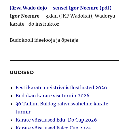
Järva Wado dojo –
sensei Igor Neemre
(pdf)
Igor Neemre
– 3.dan (JKF Wadokai), Wadoryu
karate- do instruktor
Budokooli ideelooja ja õpetaja
UUDISED
Eesti karate meistrivõistlustlusted 2026
Budokan karate siseturniir 2026
36.Tallinn Buldog rahvusvaheline karate
turniir
Karate võistlused Edu-Do Cup 2026
Karate võistlused Falco Cup 2025