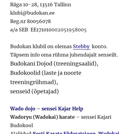
Räga 10-28, 13516 Tallinn
klubi@budokan.ee
Reg.nr 80056078
a/a SEB EE171010
002051958005
Budokan klubil on olemas
Stebby
konto.
Täpsem info oma rühma juhendajalt senseilt.
Budokani Dojod
(treeningsaalid)
,
Budokoolid
(laste ja noorte
treeningrühmad),
senseid
(õpetajad)
Wado dojo – sensei Kajar Help
Wadoryu (Wadokai) karate
– sensei Kajari
Budokool
Alaliidud:
Eesti Karate Föderatsioon
,
Wadokai