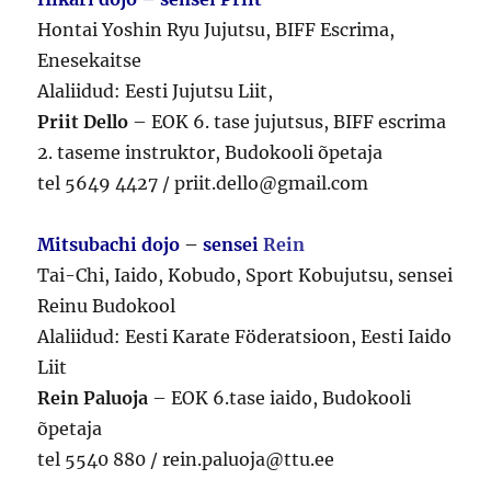
Hontai Yoshin Ryu Jujutsu, BIFF Escrima,
Enesekaitse
Alaliidud: Eesti Jujutsu Liit,
Priit Dello
– EOK 6. tase jujutsus, BIFF escrima
2. taseme instruktor, Budokooli õpetaja
tel 5649 4427 / priit.dello@gmail.com
Mitsubachi dojo
–
sensei
Rein
Tai-Chi, Iaido, Kobudo, Sport Kobujutsu, sensei
Reinu Budokool
Alaliidud: Eesti Karate Föderatsioon, Eesti Iaido
Liit
Rein Paluoja
– EOK 6.tase iaido, Budokooli
õpetaja
tel 5540 880 / rein.paluoja@ttu.ee