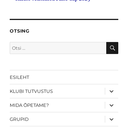
OTSING
OTS
Otsi:
ESILEHT
laienda
KLUBI TUTVUSTUS
alamme
laienda
MIDA ÕPETAME?
alamme
laienda
GRUPID
alamme