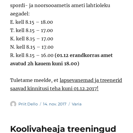
spordi- ja noorsooametis ameti lahtioleku
aegadel:
E. kell 8.15 – 18.00
T. kell 8.15 – 17.00
K. kell 8.15 – 17.00
N. kell 8.15 – 17.00
R. kell 8.15 – 16.00
(01.12 erandkorras amet
avatud 2h kauem kuni 18.00)
Tuletame meelde, et
lapsevanemad ja treenerid
saavad kinnitusi teha kuni 01.12.2017!
Autor
Postitatud
Rubriigid
Priit Dello
14. nov. 2017
Varia
Koolivaheaja treeningud