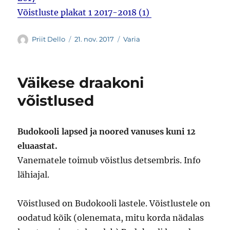
Võistluste plakat 1 2017-2018 (1)
Autor
Postitatud
Rubriigid
Priit Dello
21. nov. 2017
Varia
Väikese draakoni
võistlused
Budokooli lapsed ja noored vanuses kuni 12
eluaastat.
Vanematele toimub võistlus detsembris. Info
lähiajal.
Võistlused on Budokooli lastele. Võistlustele on
oodatud kõik (olenemata, mitu korda nädalas