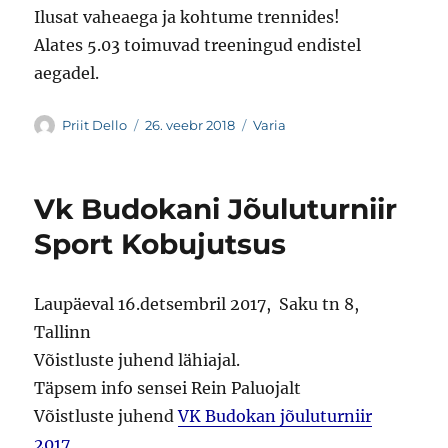
Ilusat vaheaega ja kohtume trennides!
Alates 5.03 toimuvad treeningud endistel
aegadel.
Autor
Postitatud
Rubriigid
Priit Dello
26. veebr 2018
Varia
Vk Budokani Jõuluturniir
Sport Kobujutsus
Laupäeval 16.detsembril 2017, Saku tn 8,
Tallinn
Võistluste juhend lähiajal.
Täpsem info sensei Rein Paluojalt
Võistluste juhend
VK Budokan jõuluturniir
2017