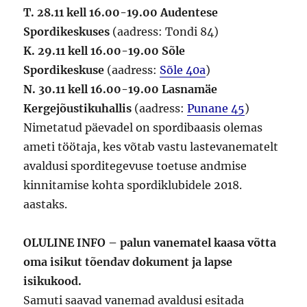
T. 28.11 kell 16.00-19.00 Audentese
Spordikeskuses
(aadress: Tondi 84)
K. 29.11 kell 16.00-19.00 Sõle
Spordikeskuse
(aadress:
Sõle 40a
)
N. 30.11 kell 16.00-19.00 Lasnamäe
Kergejõustikuhallis
(aadress:
Punane 45
)
Nimetatud päevadel on spordibaasis olemas
ameti töötaja, kes võtab vastu lastevanematelt
avaldusi sporditegevuse toetuse andmise
kinnitamise kohta spordiklubidele 2018.
aastaks.
OLULINE INFO – palun vanematel kaasa võtta
oma isikut tõendav dokument ja lapse
isikukood.
Samuti saavad vanemad avaldusi esitada