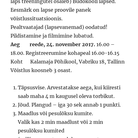
laps treeningutel osaleb) Budokooli lapsed.
Eesmärk on lapse proovile panek
võistlussituatsioonis.
Pealtvaatajad (lapsevanemad) oodatud!
Pildistamine ja filmimine lubatud.
Aeg reede, 24. november 2017.
16.00 –
18.00. Registreerumine kohapeal 16.00-16.15
Koht Kalamaja Põhikool, Vabriku 18, Tallinn
Võistlus koosneb 3 osast.
Täpsusvise. Arvestatakse aega, kui kiiresti
saab maha 4 m kaugusel oleva torbikut.
Jõud. Plangud – iga 30 sek annab 1 punkti.
Maadlus või pesulõksu kumite.
Valik kas 2 min maadlust või 2 min
pesulõksu kumited