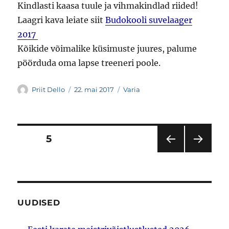
Kindlasti kaasa tuule ja vihmakindlad riided!
Laagri kava leiate siit
Budokooli suvelaager
2017
Kõikide võimalike küsimuste juures, palume
pöörduda oma lapse treeneri poole.
Autor
Postitatud
Rubriigid
Priit Dello
22. mai 2017
Varia
Postituste
LEHT
5
EEL
JÄR
leheküljendus
MIN
GMI
E LK
NE
LK
UUDISED