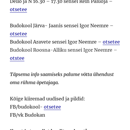
Dello ja N 16.30 – 17.30 sensei Rein Paluoja –
otsetee
Budokool Järva- Jaanis sensei Igor Neemre –
otsetee
Budokool Aravete sensei Igor Neemre –
otsetee
Budokool Roosna-Alliku sensei Igor Neemre –
otstee
Täpsema info saamiseks palume võtta ühendust
oma rühma õpetajaga.
Kõige kiiremad uudised ja pildid:
FB/budokool-
otsetee
FB/vk Budokan