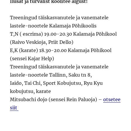
Ilusat ja turvalist koolitee algust!
Treeningud täiskasvanutele ja vanematele
lastele-noortele Kalamaja Põhikoolis
T,N ( escrima) 19.00-20.30 Kalamaja Põhikool
(Raivo Veskioja, Priit Dello)
E,K (karate) 18.30-20.00 Kalamaja Põhikool
(sensei Kajar Help)
Treeningud täiskasvanutele ja vanematele
lastele-noortele Tallinn, Saku tn 8,
Iaido, Tai Chi, Sport Kobujutsu, Ryu Kyu
kobujutsu, karate
Mitsubachi dojo (sensei Rein Paluoja) –
otsetee
siit