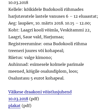
10.03.2018
Kellele: kõikidele Budokooli rühmades
harjutavatele lastele vanuses 6 – 12 eluaastat;
Aeg: laupäev, 10. märts 2018. 10.15 – 12.00;
Koht: Laagri kooli võimla, Veskitammi 22,
Laagri, Saue vald, Harjumaa;
Registreerumine: oma Budokooli rühma
treeneri juures või kohapeal;
Riietus: valge kimono;
Auhinnad: esimesele kolmele parimale
meened, kõigile osalusdiplom, loos;
Osalustasu 5 eurot kohapeal.
Väikese draakoni võistlusjuhend
10.03.2018
(pdf)
plakat
(pdf)