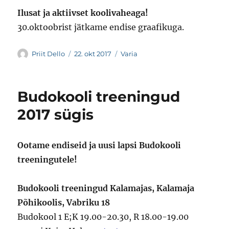
Ilusat ja aktiivset koolivaheaga!
30.oktoobrist jätkame endise graafikuga.
Autor
Postitatud
Rubriigid
Priit Dello
22. okt 2017
Varia
Budokooli treeningud
2017 sügis
Ootame endiseid ja uusi lapsi Budokooli
treeningutele!
Budokooli treeningud Kalamajas, Kalamaja
Põhikoolis, Vabriku 18
Budokool 1 E;K 19.00-20.30, R 18.00-19.00