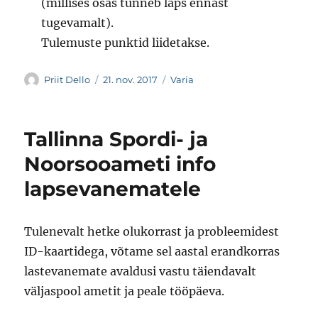
(millises osas tunneb laps ennast
tugevamalt).
Tulemuste punktid liidetakse.
Autor
Postitatud
Rubriigid
Priit Dello
21. nov. 2017
Varia
Tallinna Spordi- ja
Noorsooameti info
lapsevanematele
Tulenevalt hetke olukorrast ja probleemidest
ID-kaartidega, võtame sel aastal erandkorras
lastevanemate avaldusi vastu täiendavalt
väljaspool ametit ja peale tööpäeva.