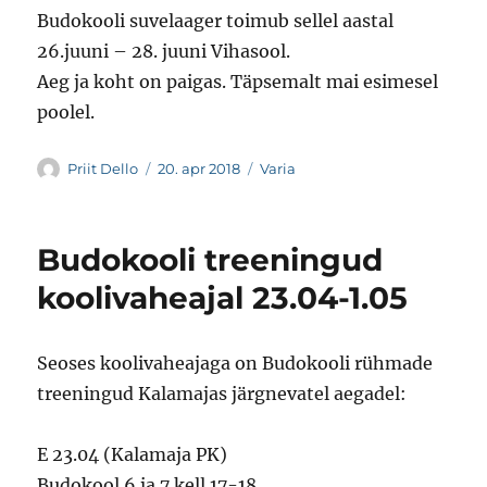
Budokooli suvelaager toimub sellel aastal
26.juuni – 28. juuni Vihasool.
Aeg ja koht on paigas. Täpsemalt mai esimesel
poolel.
Autor
Postitatud
Rubriigid
Priit Dello
20. apr 2018
Varia
Budokooli treeningud
koolivaheajal 23.04-1.05
Seoses koolivaheajaga on Budokooli rühmade
treeningud Kalamajas järgnevatel aegadel:
E 23.04 (Kalamaja PK)
Budokool 6 ja 7 kell 17-18