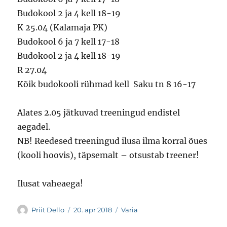
Budokool 2 ja 4 kell 18-19
K 25.04 (Kalamaja PK)
Budokool 6 ja 7 kell 17-18
Budokool 2 ja 4 kell 18-19
R 27.04
Kõik budokooli rühmad kell Saku tn 8 16-17
Alates 2.05 jätkuvad treeningud endistel
aegadel.
NB! Reedesed treeningud ilusa ilma korral õues
(kooli hoovis), täpsemalt – otsustab treener!
Ilusat vaheaega!
Autor
Postitatud
Rubriigid
Priit Dello
20. apr 2018
Varia