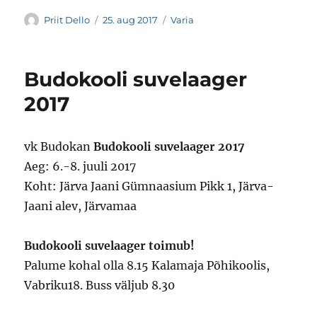
Autor
Postitatud
Rubriigid
Priit Dello
25. aug 2017
Varia
Budokooli suvelaager
2017
vk Budokan
Budokooli suvelaager 2017
Aeg: 6.-8. juuli 2017
Koht: Järva Jaani Gümnaasium Pikk 1, Järva-
Jaani alev, Järvamaa
Budokooli suvelaager toimub!
Palume kohal olla 8.15 Kalamaja Põhikoolis,
Vabriku18. Buss väljub 8.30