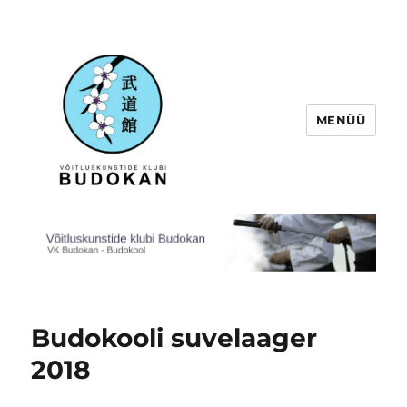
MENÜÜ
Võitluskunstide klubi Budokan
Budokooli suvelaager
2018