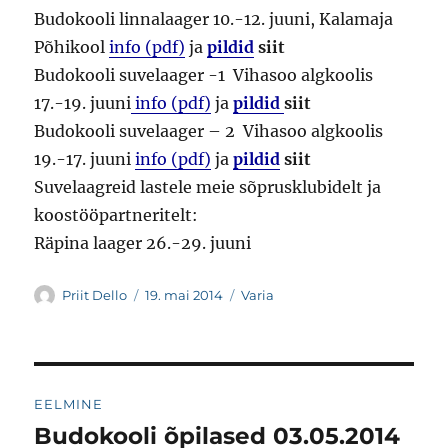
Budokooli linnalaager 10.-12. juuni, Kalamaja
Põhikool
info (pdf)
ja
pildid
siit
Budokooli suvelaager -1 Vihasoo algkoolis
17.-19. juuni
info (pdf)
ja
pi
ldid
siit
Budokooli suvelaager – 2 Vihasoo algkoolis
19.-17. juuni
info (pdf)
ja
pildid
siit
Suvelaagreid lastele meie sõprusklubidelt ja
koostööpartneritelt:
Räpina laager 26.-29. juuni
Autor
Postitatud
Rubriigid
Priit Dello
19. mai 2014
Varia
Navigeerimine
EELMINE
Budokooli õpilased 03.05.2014
Eelmine