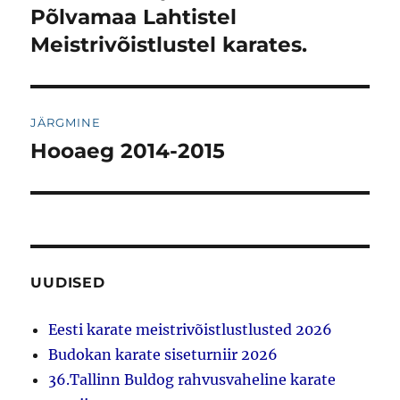
postitus:
Põlvamaa Lahtistel
Meistrivõistlustel karates.
JÄRGMINE
Hooaeg 2014-2015
Järgmine
postitus:
UUDISED
Eesti karate meistrivõistlustlusted 2026
Budokan karate siseturniir 2026
36.Tallinn Buldog rahvusvaheline karate