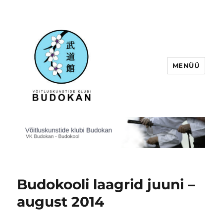
MENÜÜ
Võitluskunstide klubi Budokan
Budokooli laagrid juuni –
august 2014