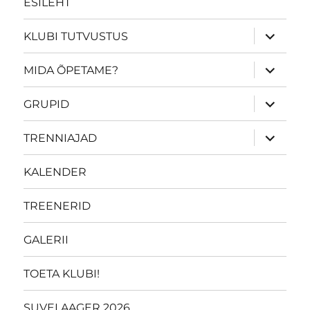
ESILEHT
laienda
KLUBI TUTVUSTUS
alamme
laienda
MIDA ÕPETAME?
alamme
laienda
GRUPID
alamme
laienda
TRENNIAJAD
alamme
KALENDER
TREENERID
GALERII
TOETA KLUBI!
SUVELAAGER 2026