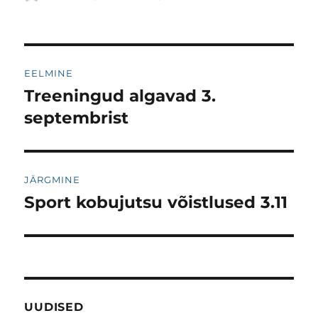
Navigeerimine
EELMINE
Treeningud algavad 3.
Eelmine
postitus:
septembrist
JÄRGMINE
Sport kobujutsu võistlused 3.11
Järgmine
postitus:
UUDISED