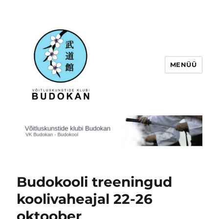
MENÜÜ
Võitluskunstide klubi Budokan
Budokooli treeningud
koolivaheajal 22-26
oktoober