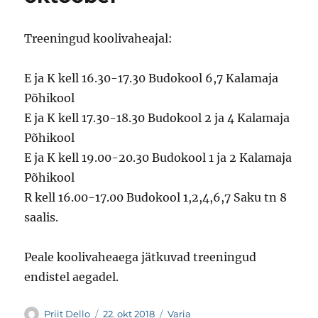
Treeningud koolivaheajal:
E ja K kell 16.30-17.30 Budokool 6,7 Kalamaja
Põhikool
E ja K kell 17.30-18.30 Budokool 2 ja 4 Kalamaja
Põhikool
E ja K kell 19.00-20.30 Budokool 1 ja 2 Kalamaja
Põhikool
R kell 16.00-17.00 Budokool 1,2,4,6,7 Saku tn 8
saalis.
Peale koolivaheaega jätkuvad treeningud
endistel aegadel.
Autor
Postitatud
Rubriigid
Priit Dello
22. okt 2018
Varia